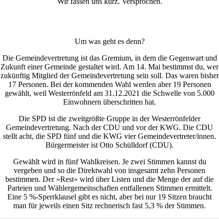
Wir fassen uns kurz. Versprochen.
Um was geht es denn?
Die Gemeindevertretung ist das Gremium, in dem die Gegenwart und
Zukunft einer Gemeinde gestaltet wird. Am 14. Mai bestimmst du, wer
zukünftig Mitglied der Gemeindevertretung sein soll. Das waren bisher
17 Personen. Bei der kommenden Wahl werden aber 19 Personen
gewählt, weil Westerrönfeld am 31.12.2021 die Schwelle von 5.000
Einwohnern überschritten hat.
Die SPD ist die zweitgrößte Gruppe in der Westerrönfelder
Gemeindevertretung. Nach der CDU und vor der KWG. Die CDU
stellt acht, die SPD fünf und die KWG vier Gemeinde­vertreter/innen.
Bürgermeister ist Otto Schülldorf (CDU).
Gewählt wird in fünf Wahlkreisen. Je zwei Stimmen kannst du
vergeben und so die Direktwahl von insgesamt zehn Personen
bestimmen. Der »Rest« wird über Listen und die Menge der auf die
Parteien und Wähler­gemein­schaften entfallenen Stimmen ermittelt.
Eine
5 %-
Sperr­klausel gibt es nicht, aber bei nur 19 Sitzen braucht
man für jeweils einen Sitz rechnerisch fast
5,3 %
der Stimmen.